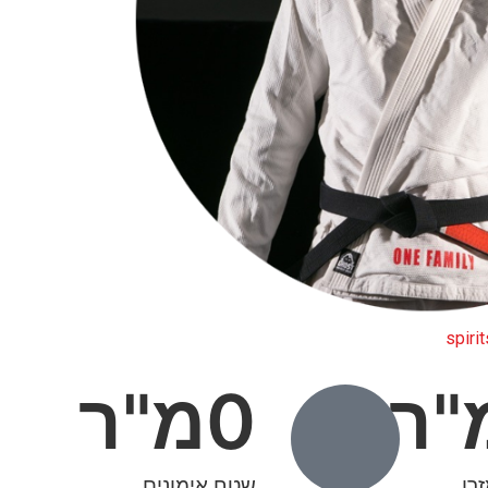
spiri
"ר
0
מ"ר
רן
שטח אימונים