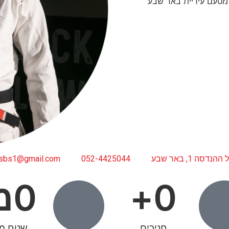
 2018- זכה להוקרה מטעם עיריית באר שבע
ההנדסה 1, באר שבע
052-4425044
tsbs1@gmail.com
0
+
0
מ
חניכים
שטח מז