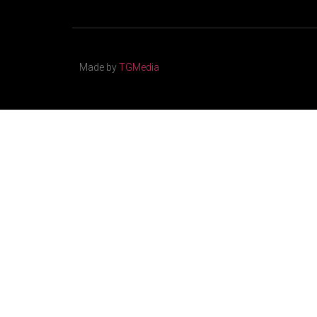
Made by
TGMedia