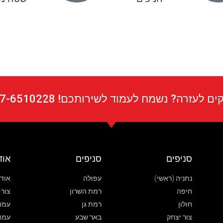
ים לעזרה? נשמח לעמוד לשירותכם! 077-6510228
סניפים
סניפים
אוד
נתניה (ראשי)
עפולה
אודות hters
חיפה
רמת השרון
צור 
חולון
רמת גן
עמוד
צור יצחק
באר שבע
עמו