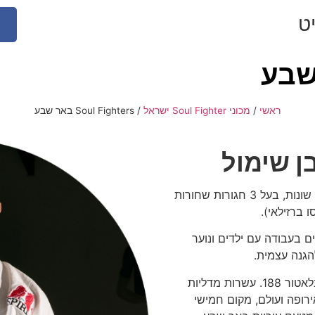
ט
ראשי
/
מכוני Soul Fighter ישראל
/
Soul Fighters באר שבע
ן שימול
מאמן ואלוף הארץ פעמים רבות באומנויות לחימה שונות, בעל 3 חגורות שחורות
ם בעבודה עם ילדים ונוער
הגנה עצמית.
בין הישגיו הבולטים: נצחון בזירת הsbc ובזירת הבלאטור 188. עשרות מדליות
באליפויות אירופה ועולם, מקום חמישי