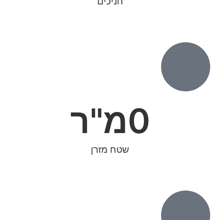
חניכים
0
מ"ר
שטח מזרן