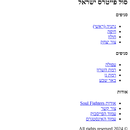
סול פייטרס ישראל
סניפים
נתניה (ראשי)
חיפה
חולון
צור יצחק
סניפים
עפולה
רמת השרון
רמת גן
באר שבע
אודות
אודות Soul Fighters
צור קשר
עמוד הפייסבוק
עמוד האינסטגרם
© 2024 All rights reserved