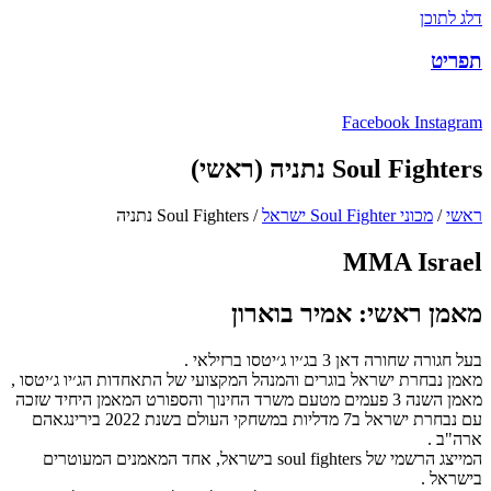
דלג לתוכן
תפריט
Facebook
Instagram
Soul Fighters נתניה (ראשי)
ראשי
/
מכוני Soul Fighter ישראל
/
Soul Fighters נתניה
MMA Israel
מאמן ראשי:
אמיר בוארון
בעל חגורה שחורה דאן 3 בג׳יו ג׳יטסו ברזילאי .
מאמן נבחרת ישראל בוגרים והמנהל המקצועי של התאחדות הג׳יו ג׳יטסו ,
מאמן השנה 3 פעמים מטעם משרד החינוך והספורט המאמן היחיד שזכה
עם נבחרת ישראל ב7 מדליות במשחקי העולם בשנת 2022 בירינגאהם
ארה"ב .
המייצג הרשמי של soul fighters בישראל, אחד המאמנים המעוטרים
בישראל .